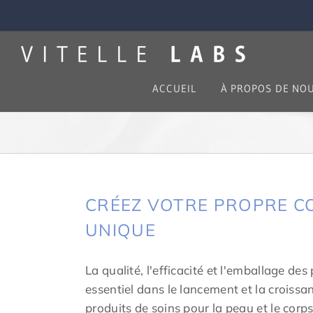
Skip
to
content
ACCUEIL
À PROPOS DE NO
CRÉEZ VOTRE PROPRE C
UNIQUE
La qualité, l'efficacité et l'emballage des
essentiel dans le lancement et la croissa
produits de soins pour la peau et le cor