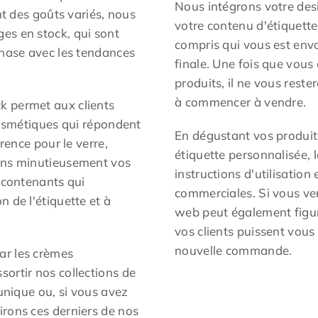
Nous intégrons votre desi
nt des goûts variés, nous
votre contenu d'étiquett
es en stock, qui sont
compris qui vous est en
phase avec les tendances
finale. Une fois que vo
produits, il ne vous rest
à commencer à vendre.
k permet aux clients
 cosmétiques qui répondent
En dégustant vos produits
érence pour le verre,
étiquette personnalisée, l
nons minutieusement vos
instructions d'utilisatio
s contenants qui
commerciales. Si vous ven
 de l'étiquette et à
web peut également figur
vos clients puissent vous
nouvelle commande.
ar les crèmes
ortir nos collections de
 unique ou, si vous avez
rons ces derniers de nos