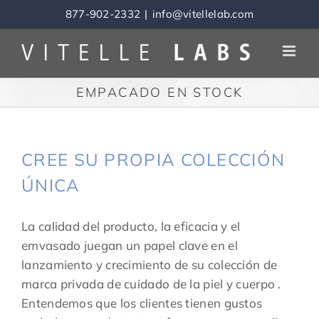
Skip
877-902-2332
|
info@vitellelab.com
to
content
EMPACADO EN STOCK
CREE SU PROPIA COLECCIÓN
ÚNICA
La calidad del producto, la eficacia y el
emvasado juegan un papel clave en el
lanzamiento y crecimiento de su colección de
marca privada de cuidado de la piel y cuerpo .
Entendemos que los clientes tienen gustos