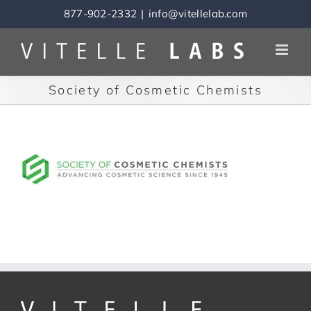
Skip
877-902-2332
|
info@vitellelab.com
to
content
Society of Cosmetic Chemists