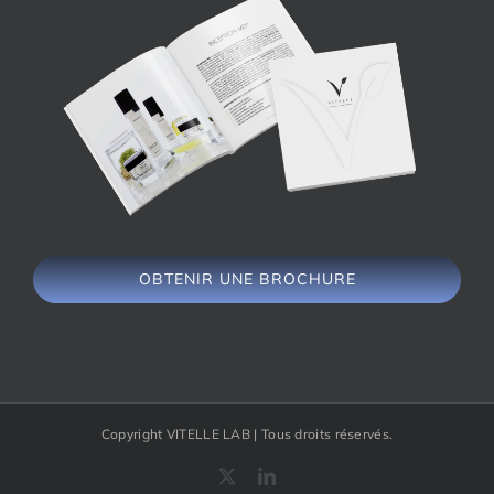
OBTENIR UNE BROCHURE
Copyright VITELLE LAB | Tous droits réservés.
X
LinkedIn