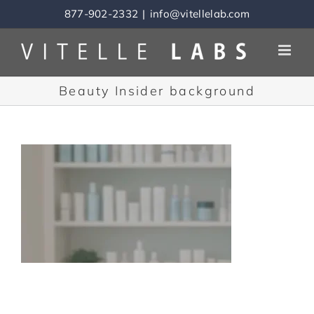
Skip
877-902-2332
|
info@vitellelab.com
to
content
Beauty Insider background