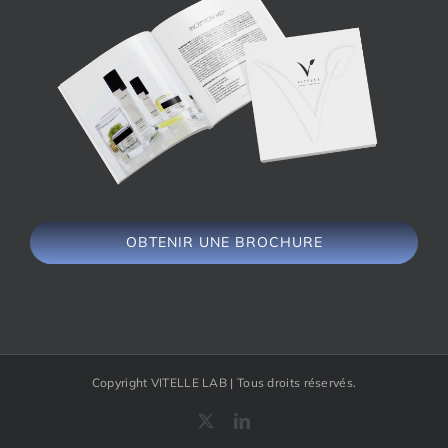
OBTENIR UNE BROCHURE
Copyright VITELLE LAB | Tous droits réservés.
X
LinkedIn