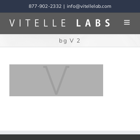
Skip
877-902-2332
|
info@vitellelab.com
to
content
bg V 2