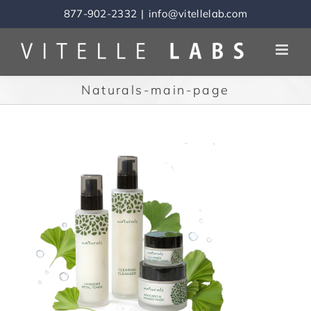
Skip
877-902-2332
|
info@vitellelab.com
to
content
Naturals-main-page