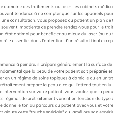
 le domaine des traitements au laser, les cabinets médica
souvent tendance à ne compter que sur les appareils pour a
'une consultation, vous proposez au patient un plan de 
ont souvent impatients de prendre rendez-vous pour le t
 état optimal pour bénéficier au mieux du laser (ou du t
 rôle essentiel dans l'obtention d'un résultat final excep
mence à peindre, il prépare généralement la surface de la
fondamental que la peau de votre patient soit préparée e
er en un régime de soins topiques à domicile ou en un tra
étraitement prépare la peau à ce qui l'attend tout en lu
 intervention sur votre patient, vous voulez que la peau 
es régimes de prétraitement varient en fonction du type 
se donne le ton au parcours du patient avec vous et votr
nt ajoute cette "touche spéciale" qui améliore son expér