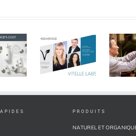
U
APERÇU DES
ERRIÈRE LA
SHAMPOOINGS
MARQUE
SANS SULFATES
RAPIDES
PRODUITS
NATUREL ET ORGANIQU