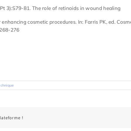
t 3):S79-81. The role of retinoids in wound healing
 enhancing cosmetic procedures. In: Farris PK, ed. Cosm
:268-276
echnique
plateforme !