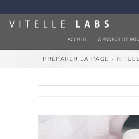
Skip
to
content
ACCUEIL
À PROPOS DE NO
PRÉPARER LA PAGE - RITUE
View
Larger
Image