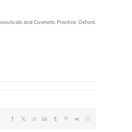
eceuticals and Cosmetic Practice. Oxford,
Facebook
X
Reddit
LinkedIn
Tumblr
Pinterest
Vk
Email