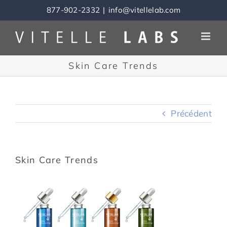
Skip
877-902-2332
|
info@vitellelab.com
to
content
Skin Care Trends
Précédent
Skin Care Trends