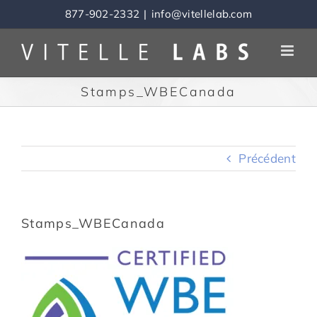
Skip
877-902-2332
|
info@vitellelab.com
to
content
Stamps_WBECanada
Précédent
Stamps_WBECanada