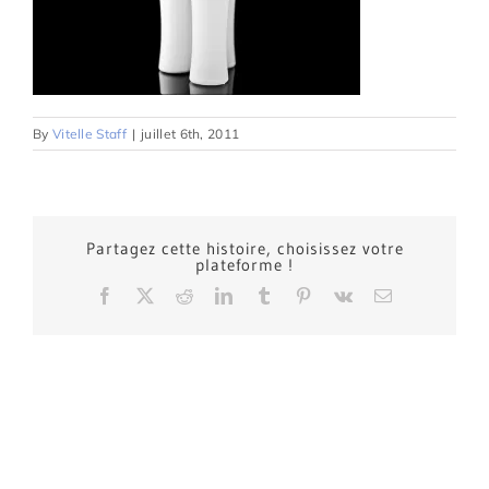
By
Vitelle Staff
|
juillet 6th, 2011
Partagez cette histoire, choisissez votre
plateforme !
Facebook
X
Reddit
LinkedIn
Tumblr
Pinterest
Vk
Email