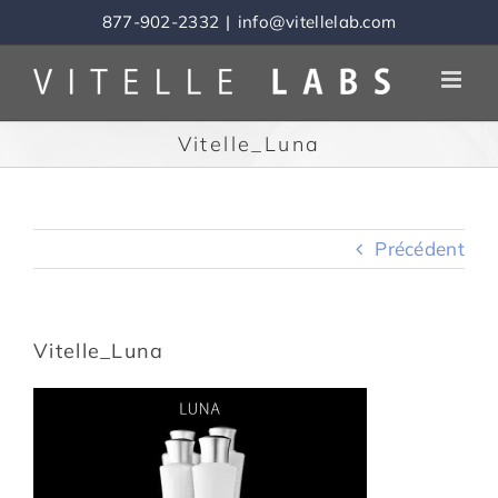
Skip
877-902-2332
|
info@vitellelab.com
to
content
Vitelle_Luna
Précédent
Vitelle_Luna