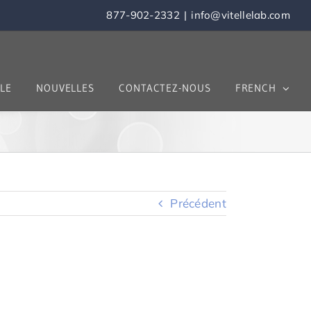
877-902-2332
|
info@vitellelab.com
LE
NOUVELLES
CONTACTEZ-NOUS
FRENCH
Précédent