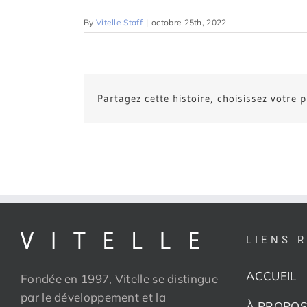
By
Vitelle Staff
|
octobre 25th, 2022
Partagez cette histoire, choisissez votre 
LIENS 
ACCUEIL
Fondée en 1997, Vitelle se distingue
par le développement et la
À PROPOS