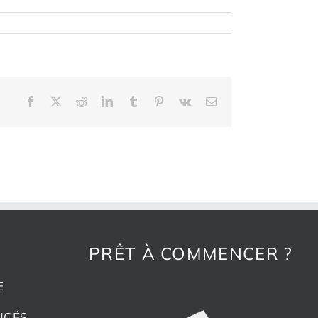
Facebook
X
Reddit
LinkedIn
Tumblr
Pinterest
Vk
Email
PRÊT À COMMENCER ?
E
NCÉS