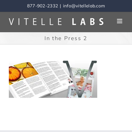
Skip
877-902-2332
|
info@vitellelab.com
to
content
In the Press 2