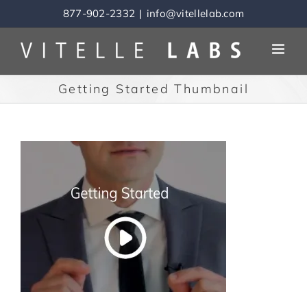
Skip
877-902-2332
|
info@vitellelab.com
to
content
Getting Started Thumbnail