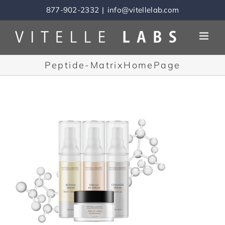
Skip
877-902-2332
|
info@vitellelab.com
to
content
Peptide-MatrixHomePage