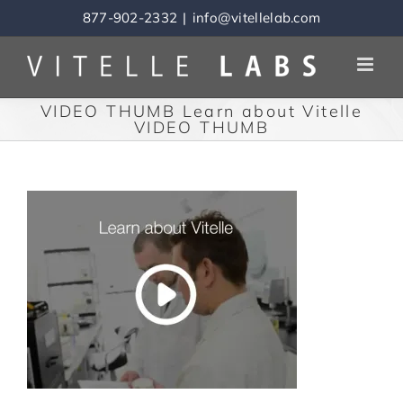
Skip
877-902-2332
|
info@vitellelab.com
to
content
VIDEO THUMB Learn about Vitelle
VIDEO THUMB