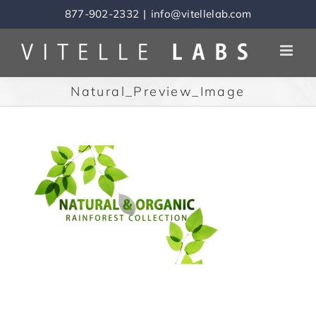
Skip
877-902-2332
|
info@vitellelab.com
to
content
Natural_Preview_Image