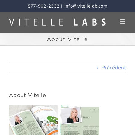
Skip
877-902-2332
|
info@vitellelab.com
to
content
About Vitelle
Précédent
About Vitelle